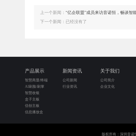
上一个新闻：
“亿企联盟”成员来访音诺恒，畅谈智
下一个新闻：已经没有了
产品展示
新闻资讯
关于我们
智慧商显/终端
公司新闻
公司简介
AI刷脸/刷掌
行业资讯
企业文化
智慧收银
盒子主板
信创主板
信息播放盒
版权所有：深圳音诺恒