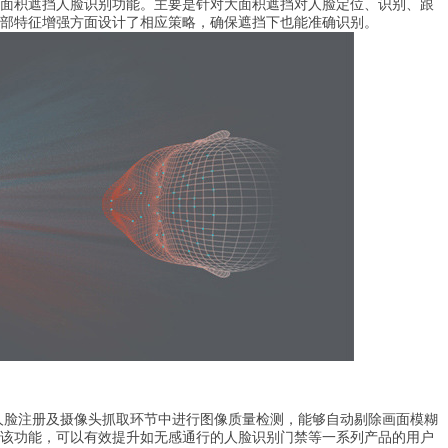
积遮挡人脸识别功能。主要是针对大面积遮挡对人脸定位、识别、跟
部特征增强方面设计了相应策略，确保遮挡下也能准确识别。
在人脸注册及摄像头抓取环节中进行图像质量检测，能够自动剔除画面模糊
该功能，可以有效提升如无感通行的人脸识别门禁等一系列产品的用户