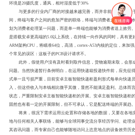
环境是20摄氏度，通风，相对湿度低于30%
与更多的行业内厂商的对接越来越完善，而并非前期单纯的关于
间，终端与客户之间的愈加严密的联络，终端与消费者之间的互动
划为消费者处理某一问题，而是单一终端也能够为消费者送上效劳。
是搭载安卓更高端的5.0以上系统，在持续一向作风的同时，具有更
ARM架构CPU，将瞄准64位，高清，cortex-A53内核的定位
个常见的误区：这板子的PCB设计请求不。
此外，假使用户没有及时看到取件信息，货物逾期未取，会形成
问题。当然快递暂行条例明白，在运用快递箱投递快件前，应先征
式单一且亏损严重，目前安卓主板智能快递柜盈利形式每单向快递
入，但这些收入与本钱相比微乎其微，显然不能满足盈利。总体而
状态，严重限制安卓主板智能快递柜的开展。安卓主板智能快递柜
固然也有着一定的开展限制，但不可承认，它是配送终端的开展趋
将来，很况下需求运用云处置和存储各地的数据，又要在各地实
地与任何相关人事联络，能够与全球同事交流分享经历学问、处理
其咨讯问题，而专家自己也能够随地访问上恣意地点的设备效劳历