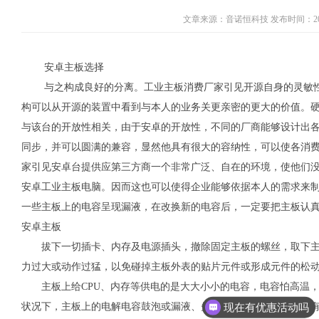
文章来源：音诺恒科技 发布时间：2021-
安卓主板选择
与之构成良好的分离。工业主板消费厂家引见开源自身的灵敏性
构可以从开源的装置中看到与本人的业务关更亲密的更大的价值。
与该台的开放性相关，由于安卓的开放性，不同的厂商能够设计出
同步，并可以圆满的兼容，显然他具有很大的容纳性，可以使各消
家引见安卓台提供应第三方商一个非常广泛、自在的环境，使他们
安卓工业主板电脑。因而这也可以使得企业能够依据本人的需求来
一些主板上的电容呈现漏液，在改换新的电容后，一定要把主板认
安卓主板
拔下一切插卡、内存及电源插头，撤除固定主板的螺丝，取下主
力过大或动作过猛，以免碰掉主板外表的贴片元件或形成元件的松
主板上给CPU、内存等供电的是大大小小的电容，电容怕高温，
现在有优惠活动吗
状况下，主板上的电解电容鼓泡或漏液、失容并非是由于产质量量