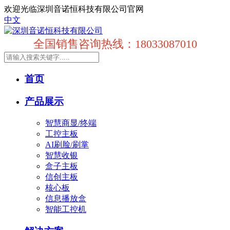
欢迎光临深圳音诺恒科技有限公司官网
中文
全国销售咨询热线：18033087010
首页
产品展示
智慧商显/终端
工控主板
AI刷脸/刷掌
智慧收银
盒子主板
信创主板
核心板
信息播放盒
智能工控机