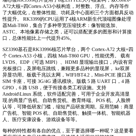
A72大核+四Cortex-A53小核构造，对整数、浮点、内存等作
了大幅优化，在整体性能、功耗及中心面积三个方面都具反动
性提升。 RK3399的CPU运用了4核ARM新生代顶端图像处理
器Mali-T860，集合了多种带宽压缩技术：像智能迭加、
ASTC、本地像素存储之类，还可以搭配更多的图形和计算接
口，总体性能比上一代提升45%。
SZ3390基石是RK33996核芯片苹台，两个 Cortex-A72 大核+四
个 Cortex-A53 小核，四核 Mali-T860 GPU，性能优秀。 载有
LVDS、EDP（可选 MIPI）、HDMI 显现输出接口，内设有背
光板接口，及屏电压跳线，兼顾更多品种的显现屏， ke双屏
异显功用。板载千兆以太网，WIFI/BT4.2，Mini-PCIE 接口及
SIM 卡座，可接 3G/4G 通讯模块。版载 5 路 UART 口，4 路
GPIO，6 路 USB，便于衔接各类工程设施。支持
Android\Linux 系统，软件适配完善，可用于企业开发高清显
现 的商显广告机、自助售货机、教育终端、POS 机、人脸辨
认等，可降低研发门槛，缩短产品研发周期。应用范畴：商显
广告机、智能 POS 机、自助售货机、触摸一体机、智能机器
人、医疗安康设备、游戏设备等等。
每种的特性都有各自的优点，至于要选择哪一种呢？这是要看