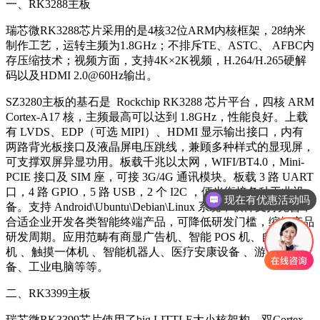
一、RK3288主板
瑞芯微RK3288芯片采用的是4核32位ARM内核框架，28纳米
制作工艺，运转主频为1.8GHz；不排斥TE、ASTC、 AFBC内
存压缩技术；视频方面，支持4K×2K视频，H.264/H.265硬解
码以及HDMI 2.0@60Hz输出。
SZ3280主板的基石是 Rockchip RK3288 芯片平台，四核 ARM
Cortex-A17 核，主频最高可以达到 1.8GHz，性能良好。上载
有 LVDS、EDP（可选 MIPI）、HDMI 显示输出接口，内有
两路背光板接口及液晶屏电压跳线，兼顾多种样式的显现屏，
可支撑双屏异显功用。板载千兆以太网，WIFI/BT4.0，Mini-
PCIE 接口及 SIM 座，可接 3G/4G 通讯模块。板载 3 路 UART
口，4 路 GPIO，5 路 USB，2 个 I2C ，便当衔接各种工业设
现在有优惠活动吗
备。支持 Android\Ubuntu\Debian\Linux 系统，软件支持完善，
合适企业开发各类智能终端产品，可降低研发门槛，缩短产品
研发周期。应用范畴有商显广告机、智能 POS 机、自助售货
机 、触摸一体机 、智能机器人、医疗安康设备 、游戏文娱设
备、工业电脑等等。
二、RK3399主板
瑞芯微RK3399芯片使用了big.LITTLE大小核架构，双Cortex-