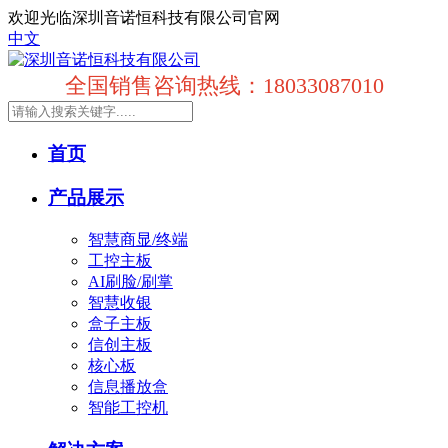
欢迎光临深圳音诺恒科技有限公司官网
中文
全国销售咨询热线：18033087010
首页
产品展示
智慧商显/终端
工控主板
AI刷脸/刷掌
智慧收银
盒子主板
信创主板
核心板
信息播放盒
智能工控机